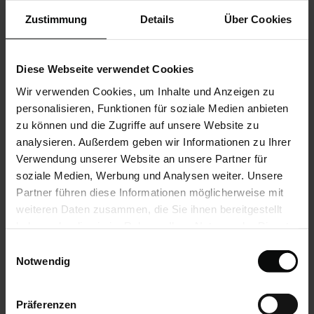
Integrierte LED-Stripes
Zustimmung
Details
Über Cookies
Heizstrahler
LED-Stripe Lichtschiene
Bedienung von Markise und Beleuchtung mittels
WMS Sender
Diese Webseite verwendet Cookies
Terrassengestell
Wir verwenden Cookies, um Inhalte und Anzeigen zu
personalisieren, Funktionen für soziale Medien anbieten
more information about Ausstattungsextras
zu können und die Zugriffe auf unsere Website zu
Perea Pergola-Markisen
analysieren. Außerdem geben wir Informationen zu Ihrer
Verwendung unserer Website an unsere Partner für
soziale Medien, Werbung und Analysen weiter. Unsere
Farben & Stoffe
Partner führen diese Informationen möglicherweise mit
weiteren Daten zusammen, die Sie ihnen bereitgestellt
more information
haben oder die sie im Rahmen Ihrer Nutzung der Dienste
gesammelt haben.
Einwilligungsauswahl
Notwendig
You might also be interested in
Präferenzen