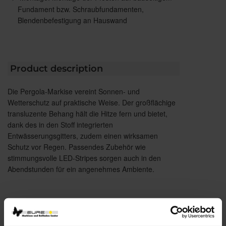
Fundament bzw. Schraubfundamenten,
Blendenbefestigung an Hauswand
Product description
Die Pergola-Markise vereint Sonnen- und
Wetterschutz auf praktische Weise. Der großflächige
transluzente Behang hält die Hitze fern und bietet,
dank des in den Stoff integrierten
Entwässerungsgitters, zudem einen wirksamen
Schutz vor Regen. Passendes Zubehör wie
stimmungsvolle LED-Stripes sorgen auch in den
Abendstunden für ein angenehmes Ambiente.
Brillant extras