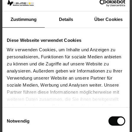
Schrägen - Sonderformen
Umfangreiches Stoffangebot, u.a. für den Einsatz
in Räumen mit erhöhten Hygieneanforderungen.
Zustimmung
Details
Über Cookies
Sicherheit für Ihre Kinder
Diese Webseite verwendet Cookies
Wir verwenden Cookies, um Inhalte und Anzeigen zu
Product details
personalisieren, Funktionen für soziale Medien anbieten
zu können und die Zugriffe auf unsere Website zu
max. Breite: Standard 5000 mm. Größere
analysieren. Außerdem geben wir Informationen zu Ihrer
Anlagen auf Anfrage
Verwendung unserer Website an unsere Partner für
max. Höhe: 4000 mm
soziale Medien, Werbung und Analysen weiter. Unsere
max. Fläche: 12 m²
Partner führen diese Informationen möglicherweise mit
Lamelle: 89 mm, 127 mm
weiteren Daten zusammen, die Sie ihnen bereitgestellt
Bedienung: Schnur/Kette, Stab, Elektroantrieb
haben oder die sie im Rahmen Ihrer Nutzung der Dienste
Anwendungsbereiche: Für Fenster, Türen,
gesammelt haben.
Bildschirmarbeitsplätze, Festverglasungen, als
Einwilligungsauswahl
Raumteiler
Notwendig
Montage: An Wand und Decken