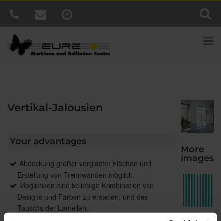
Vertikal-Jalousien
Your advantages
More
images
Abdeckung großer verglaster Flächen und
Erstellung von Trennwänden möglich.
Möglichkeit eine beliebige Kombination von
Designs und Farben zu erstellen; und des
Tauschs der Lamellen.
Möglichkeit des Einsatzes in Innenräumen mit