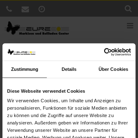
Sie sind hier:
Home
»
News
»
Genießen Sie lange
Sommerabende in individueller Lichtstimmung
Zustimmung
Details
Über Cookies
Veröffentlicht
23. März 2018
am
Genießen Sie lange Sommerabende in
individueller Lichtstimmung
Diese Webseite verwendet Cookies
Wir verwenden Cookies, um Inhalte und Anzeigen zu
Unsere Terrassen-Markisen bieten jede Menge Platz für
Individualität. Sie schaffen einen behaglichen Schattenplatz für die
personalisieren, Funktionen für soziale Medien anbieten
ganze Familie und verlängern in den Abendstunden Ihre
zu können und die Zugriffe auf unsere Website zu
wohlverdiente Zeit auf der Terrasse. Wie? Attraktive
analysieren. Außerdem geben wir Informationen zu Ihrer
Ausstattungsextras wie integrierte Beleuchtung oder Heizstrahler
Verwendung unserer Website an unsere Partner für
machen es möglich. Die elegante Optik der Terrassen-Markisen
soziale Medien, Werbung und Analysen weiter. Unsere