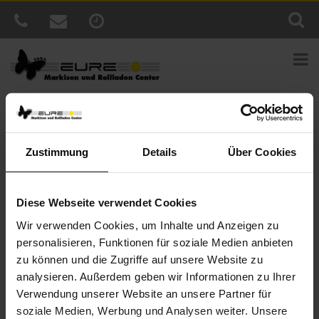
Sie sind hier:
Home
»
News
»
Der perfekte Sonnenschutz für
heiße Tage
Zustimmung
Details
Über Cookies
Veröffentlicht
28. Juni 2019
am
Der perfekte Sonnenschutz für heiße
Tage
Diese Webseite verwendet Cookies
Wir verwenden Cookies, um Inhalte und Anzeigen zu
Mit steigenden Temperaturen steigt auch die Nachfrage nach
personalisieren, Funktionen für soziale Medien anbieten
einem effektiven Sonnenschutz. Lassen Sie die Wärme erst gar
zu können und die Zugriffe auf unsere Website zu
nicht in Ihre vier Räume, sondern schützen Sie Ihre Glasfronten
analysieren. Außerdem geben wir Informationen zu Ihrer
direkt mit einem außenliegenden Sonnenschutzprodukt. Egal ob
Verwendung unserer Website an unsere Partner für
Außenjalousie
,
Rollladen
oder
Fenstermarkisen
. Bei uns finden
soziale Medien, Werbung und Analysen weiter. Unsere
Sie eine große Auswahl an Produkten – individuell für Sie