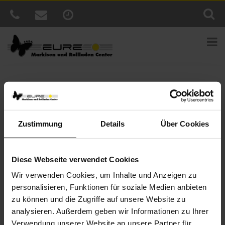
Sie sind hier:
Home
»
News
»
Urlaub Daheim – Lassen Sie sich
im WAREMA Podcast inspirieren
Veröffentlicht
5. August 2021
Zustimmung
Details
Über Cookies
am
Urlaub Daheim – Lassen Sie sich im
WAREMA Podcast inspirieren
Diese Webseite verwendet Cookies
Das Leben draußen wird als Ausgleich immer wichtiger und
Wir verwenden Cookies, um Inhalte und Anzeigen zu
Garten, Terrasse oder Balkon gewinnen als Freiraum an
Bedeutung. Wer seine Freiflächen möglichst saisonunabhängig
personalisieren, Funktionen für soziale Medien anbieten
genießen möchte, benötigt dafür den passenden Sonnen- und
zu können und die Zugriffe auf unsere Website zu
Wetterschutz. Sie wünschen sich eine eigene kleine Urlaubsoase
analysieren. Außerdem geben wir Informationen zu Ihrer
unter freiem Himmel? Auf vielen Balkonen, Terrassen und Gärten
Verwendung unserer Website an unsere Partner für