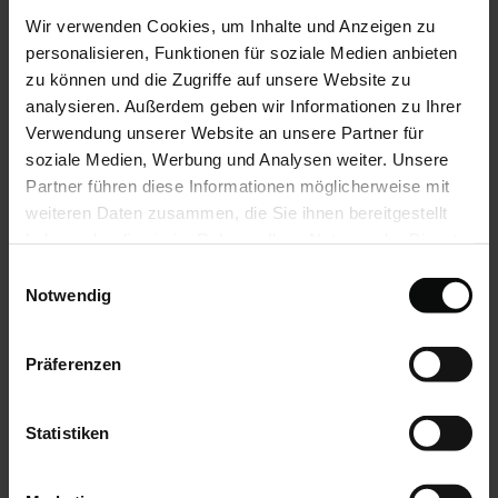
Wir verwenden Cookies, um Inhalte und Anzeigen zu
Maß:
6426 x 3370 mm (in diesem Maß am Lager)
personalisieren, Funktionen für soziale Medien anbieten
zu können und die Zugriffe auf unsere Website zu
Unsere Angebotspreise:
analysieren. Außerdem geben wir Informationen zu Ihrer
Verwendung unserer Website an unsere Partner für
3.500,00 Euro inkl. MwSt. bei Abholung
soziale Medien, Werbung und Analysen weiter. Unsere
Partner führen diese Informationen möglicherweise mit
weiteren Daten zusammen, die Sie ihnen bereitgestellt
haben oder die sie im Rahmen Ihrer Nutzung der Dienste
gesammelt haben.
Einwilligungsauswahl
Notwendig
Präferenzen
Statistiken